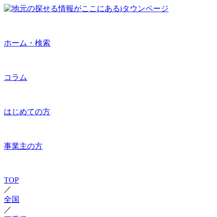
ホーム・検索
コラム
はじめての方
事業主の方
TOP
／
全国
／