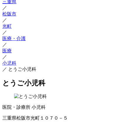
三重県
／
松阪市
／
光町
／
医療・介護
／
医療
／
小児科
／
とうご小児科
とうご小児科
医院・診療所
小児科
三重県松阪市光町１０７０－５