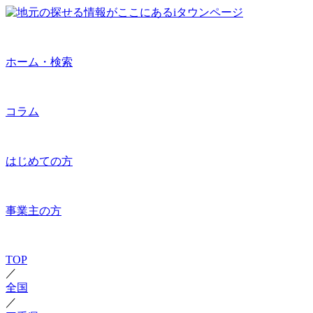
ホーム・検索
コラム
はじめての方
事業主の方
TOP
／
全国
／