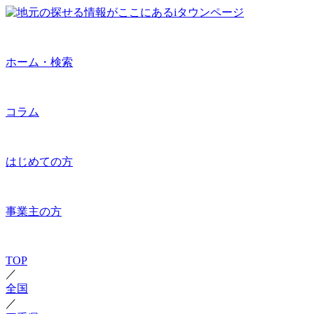
ホーム・検索
コラム
はじめての方
事業主の方
TOP
／
全国
／