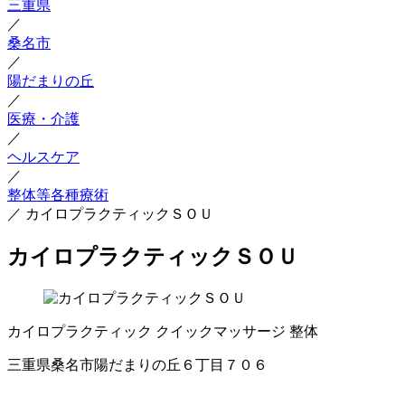
三重県
／
桑名市
／
陽だまりの丘
／
医療・介護
／
ヘルスケア
／
整体等各種療術
／
カイロプラクティックＳＯＵ
カイロプラクティックＳＯＵ
カイロプラクティック
クイックマッサージ
整体
三重県桑名市陽だまりの丘６丁目７０６