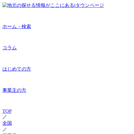
ホーム・検索
コラム
はじめての方
事業主の方
TOP
／
全国
／