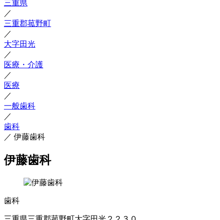
三重県
／
三重郡菰野町
／
大字田光
／
医療・介護
／
医療
／
一般歯科
／
歯科
／
伊藤歯科
伊藤歯科
歯科
三重県三重郡菰野町大字田光２２３０