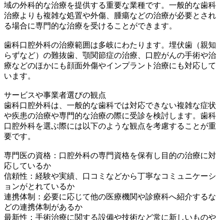
域の外科的な治療を提供する重要な業種です。一般的な歯科
治療よりも複雑な処置や外傷、腫瘍などの治療が必要とされ
る場合に専門的な治療を受けることができます。
歯科口腔外科の治療範囲は多岐にわたります。埋伏歯（親知
らずなど）の難抜歯、顎関節症の治療、口腔がんの手術や治
療などのほかにも顔面外傷やインプラント治療にも対応して
います。
サービスや事業者選びの観点
歯科口腔外科は、一般的な歯科では対応できない複雑な症状
や疾患の治療や専門的な治療の際に受診を検討します。歯科
口腔外科を選ぶ際には以下のような観点を考慮することが重
要です。
専門医の資格：口腔外科の専門資格を保有し目的の治療に対
応しているか
信頼性：経験や実績、口コミなどから丁寧なコミュニケーシ
ョンがとれているか
連携体制：必要に応じて他の医療機関や診療科へ紹介するな
どの連携体制があるか
最新性：手術治療に関する設備や技術など常に新しいものや