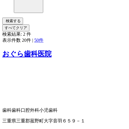
検索する
すべてクリア
検索結果:
2
件
表示件数
20件
|
50件
おぐら歯科医院
歯科
歯科口腔外科
小児歯科
三重県三重郡菰野町大字音羽６５９－１