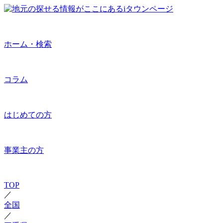
ホーム・検索
コラム
はじめての方
事業主の方
TOP
／
全国
／