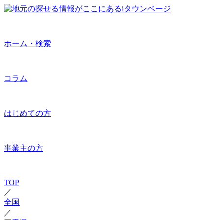
ホーム・検索
コラム
はじめての方
事業主の方
TOP
／
全国
／