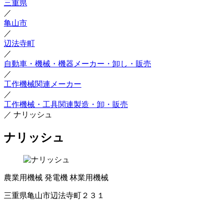
三重県
／
亀山市
／
辺法寺町
／
自動車・機械・機器メーカー・卸し・販売
／
工作機械関連メーカー
／
工作機械・工具関連製造・卸・販売
／
ナリッシュ
ナリッシュ
農業用機械
発電機
林業用機械
三重県亀山市辺法寺町２３１