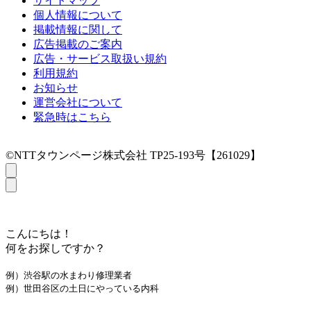
サイトマップ
個人情報について
掲載情報に関して
広告掲載のご案内
広告・サービス取扱い規約
利用規約
お知らせ
運営会社について
緊急時はこちら
©NTTタウンページ株式会社 TP25-193号【261029】
こんにちは！
何をお探しですか？
例）渋谷駅の水まわり修理業者
例）世田谷区の土日にやっている内科