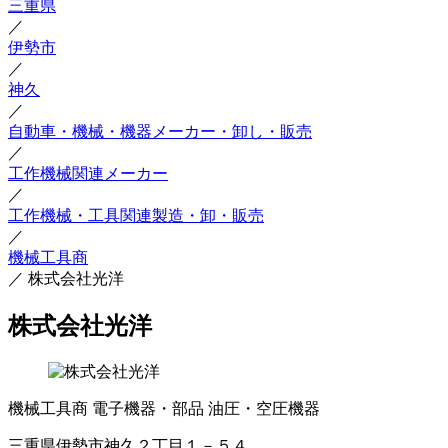
三重県
／
伊勢市
／
神久
／
自動車・機械・機器メーカー・卸し・販売
／
工作機械関連メーカー
／
工作機械・工具関連製造・卸・販売
／
機械工具商
／
株式会社光洋
株式会社光洋
機械工具商
電子機器・部品
油圧・空圧機器
三重県伊勢市神久２丁目１－５４