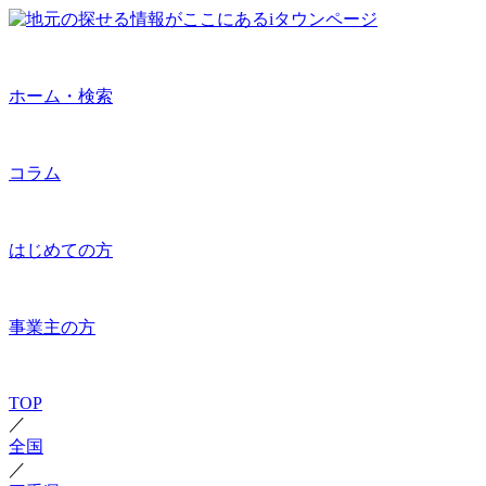
ホーム・検索
コラム
はじめての方
事業主の方
TOP
／
全国
／