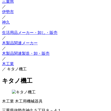
三重県
／
伊勢市
／
神久
／
生活用品メーカー・卸し・販売
／
木製品関連メーカー
／
木製品関連製造・卸・販売
／
木工業
／
キタノ機工
キタノ機工
木工業
木工用機械器具
三重県伊勢市神久５丁目８－４１