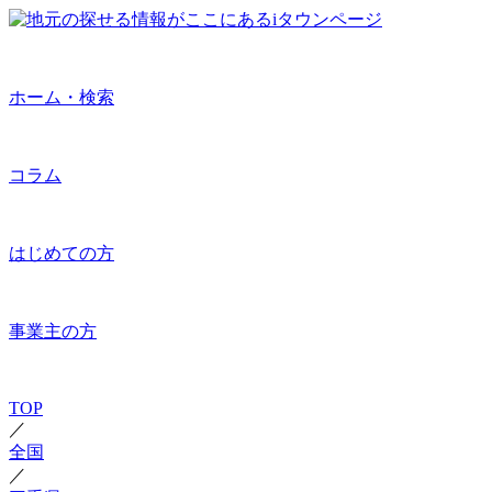
ホーム・検索
コラム
はじめての方
事業主の方
TOP
／
全国
／