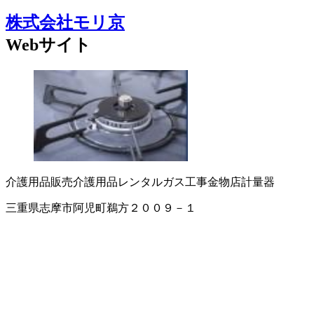
株式会社モリ京
Webサイト
介護用品販売
介護用品レンタル
ガス工事
金物店
計量器
三重県志摩市阿児町鵜方２００９－１