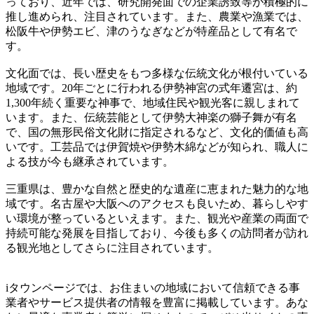
っており、近年では、研究開発面での企業誘致等が積極的に
推し進められ、注目されています。また、農業や漁業では、
松阪牛や伊勢エビ、津のうなぎなどが特産品として有名で
す。
文化面では、長い歴史をもつ多様な伝統文化が根付いている
地域です。20年ごとに行われる伊勢神宮の式年遷宮は、約
1,300年続く重要な神事で、地域住民や観光客に親しまれて
います。また、伝統芸能として伊勢大神楽の獅子舞が有名
で、国の無形民俗文化財に指定されるなど、文化的価値も高
いです。工芸品では伊賀焼や伊勢木綿などが知られ、職人に
よる技が今も継承されています。
三重県は、豊かな自然と歴史的な遺産に恵まれた魅力的な地
域です。名古屋や大阪へのアクセスも良いため、暮らしやす
い環境が整っているといえます。また、観光や産業の両面で
持続可能な発展を目指しており、今後も多くの訪問者が訪れ
る観光地としてさらに注目されています。
iタウンページでは、お住まいの地域において信頼できる事
業者やサービス提供者の情報を豊富に掲載しています。あな