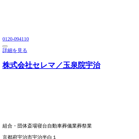
0120-094110
詳細を見る
株式会社セレマ／玉泉院宇治
組合・団体
斎場
寝台自動車
葬儀業
葬祭業
京都府宇治市宇治半白１