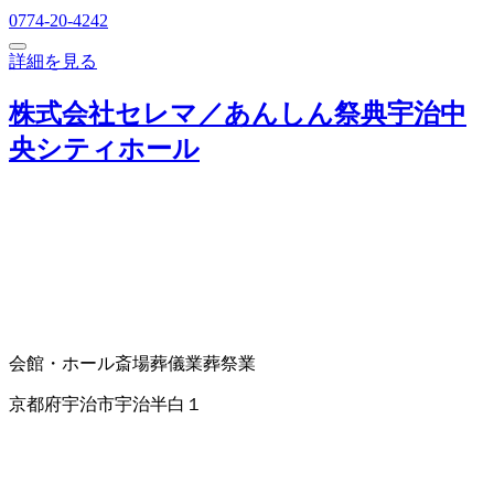
0774-20-4242
詳細を見る
株式会社セレマ／あんしん祭典宇治中
央シティホール
会館・ホール
斎場
葬儀業
葬祭業
京都府宇治市宇治半白１