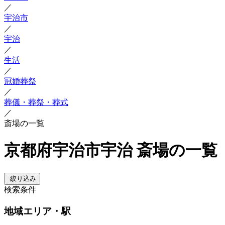
／
宇治市
／
宇治
／
生活
／
冠婚葬祭
／
葬儀・葬祭・葬式
／
斎場の一覧
京都府宇治市宇治 斎場の一覧
絞り込み
検索条件
地域
エリア・駅