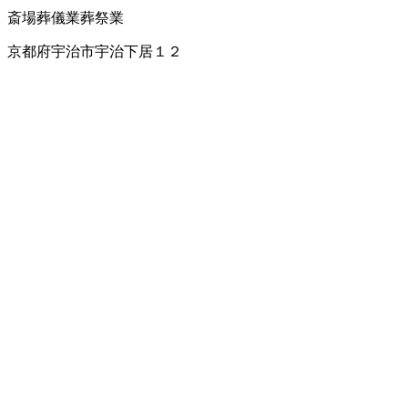
斎場
葬儀業
葬祭業
京都府宇治市宇治下居１２