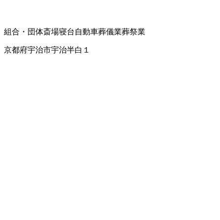
組合・団体
斎場
寝台自動車
葬儀業
葬祭業
京都府宇治市宇治半白１