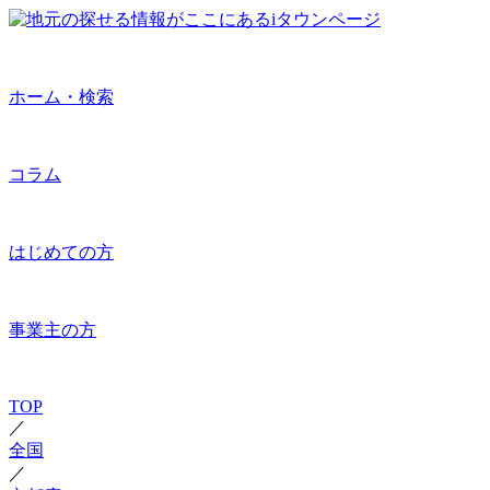
ホーム・検索
コラム
はじめての方
事業主の方
TOP
／
全国
／