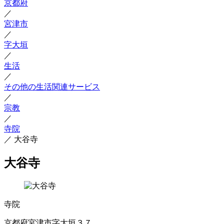
京都府
／
宮津市
／
字大垣
／
生活
／
その他の生活関連サービス
／
宗教
／
寺院
／
大谷寺
大谷寺
寺院
京都府宮津市字大垣３７