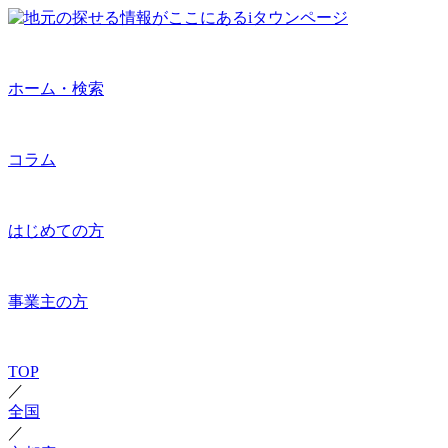
ホーム・検索
コラム
はじめての方
事業主の方
TOP
／
全国
／