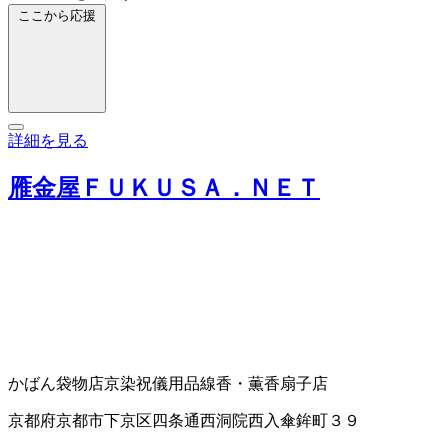
ここから応援
詳細を見る
雁金屋ＦＵＫＵＳＡ．ＮＥＴ
かばん袋物店
京染
祝儀用品
線香・薫香
扇子店
京都府京都市下京区四条通西洞院西入傘鉾町３９