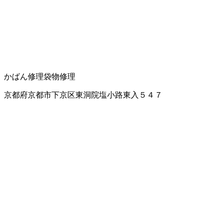
かばん修理
袋物修理
京都府京都市下京区東洞院塩小路東入５４７