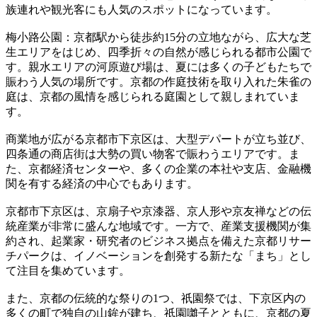
族連れや観光客にも人気のスポットになっています。
梅小路公園：京都駅から徒歩約15分の立地ながら、広大な芝
生エリアをはじめ、四季折々の自然が感じられる都市公園で
す。親水エリアの河原遊び場は、夏には多くの子どもたちで
賑わう人気の場所です。京都の作庭技術を取り入れた朱雀の
庭は、京都の風情を感じられる庭園として親しまれていま
す。
商業地が広がる京都市下京区は、大型デパートが立ち並び、
四条通の商店街は大勢の買い物客で賑わうエリアです。ま
た、京都経済センターや、多くの企業の本社や支店、金融機
関を有する経済の中心でもあります。
京都市下京区は、京扇子や京漆器、京人形や京友禅などの伝
統産業が非常に盛んな地域です。一方で、産業支援機関が集
約され、起業家・研究者のビジネス拠点を備えた京都リサー
チパークは、イノベーションを創発する新たな「まち」とし
て注目を集めています。
また、京都の伝統的な祭りの1つ、祇園祭では、下京区内の
多くの町で独自の山鉾が建ち、祇園囃子とともに、京都の夏