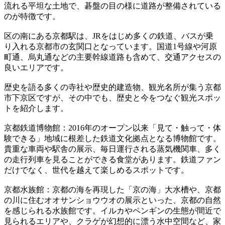
流れる平坦な土地で、碁盤の目の様に道路が整備されている
のが特徴です。
区の南にある京都駅は、JRをはじめ多くの鉄道、バスが乗
り入れる京都市の玄関口となっています。国道1号線や河原
町通、烏丸通などの主要幹線道路も含めて、交通アクセスの
良いエリアです。
歴史を語る多くの寺社や歴史的建造物、観光名所が集う京都
市下京区ですが、その中でも、歴史と今をつなぐ観光スポッ
トを紹介します。
京都鉄道博物館：2016年のオープン以来「見て・触って・体
験できる」地域に根差した鉄道文化拠点となる博物館です。
貴重な車両や駅舎の展示、毎日運行される蒸気機関車、多く
の走行列車を見ることができる食堂があります。鉄道ファン
だけでなく、世代を越えて楽しめるスポットです。
京都水族館：京都の海を再現した「京の海」大水槽や、京都
の川に住むオオサンショウウオの展示といった、京都の自然
を感じられる水族館です。イルカやペンギンの生態が間近で
見られるエリアや、クラゲが幻想的に漂う水中空間など、家