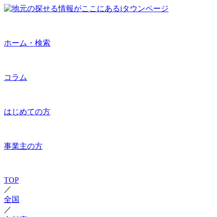
ホーム・検索
コラム
はじめての方
事業主の方
TOP
／
全国
／