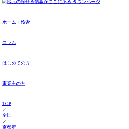
ホーム・検索
コラム
はじめての方
事業主の方
TOP
／
全国
／
京都府