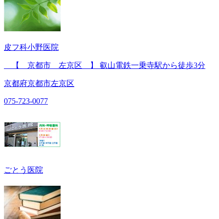
皮フ科小野医院
【 京都市 左京区 】 叡山電鉄一乗寺駅から徒歩3分
京都府京都市左京区
075-723-0077
ごとう医院