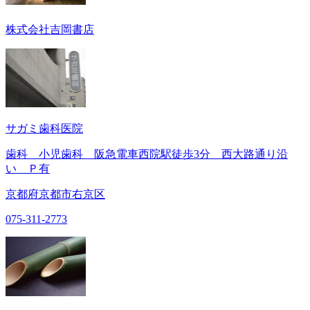
株式会社吉岡書店
サガミ歯科医院
歯科 小児歯科 阪急電車西院駅徒歩3分 西大路通り沿
い Ｐ有
京都府京都市右京区
075-311-2773