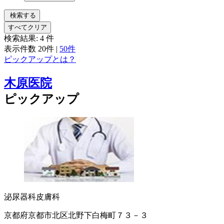
検索する
すべてクリア
検索結果:
4
件
表示件数
20件
|
50件
ピックアップとは？
木原医院
ピックアップ
泌尿器科
皮膚科
京都府京都市北区北野下白梅町７３－３