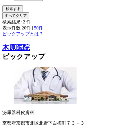
検索する
すべてクリア
検索結果:
2
件
表示件数
20件
|
50件
ピックアップとは？
木原医院
ピックアップ
泌尿器科
皮膚科
京都府京都市北区北野下白梅町７３－３