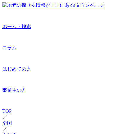
ホーム・検索
コラム
はじめての方
事業主の方
TOP
／
全国
／