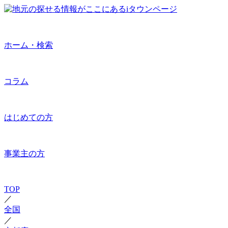
ホーム・検索
コラム
はじめての方
事業主の方
TOP
／
全国
／