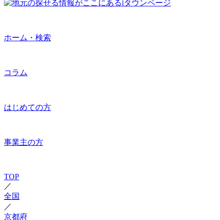
ホーム・検索
コラム
はじめての方
事業主の方
TOP
／
全国
／
京都府