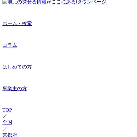
ホーム・検索
コラム
はじめての方
事業主の方
TOP
／
全国
／
京都府