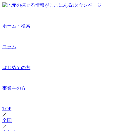
ホーム・検索
コラム
はじめての方
事業主の方
TOP
／
全国
／