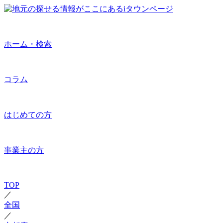
ホーム・検索
コラム
はじめての方
事業主の方
TOP
／
全国
／