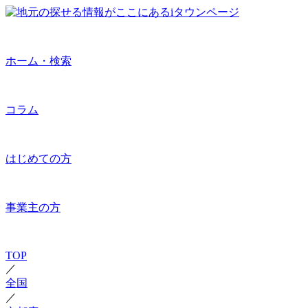
ホーム・検索
コラム
はじめての方
事業主の方
TOP
／
全国
／