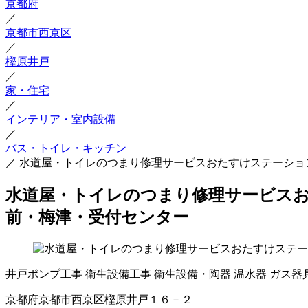
京都府
／
京都市西京区
／
樫原井戸
／
家・住宅
／
インテリア・室内設備
／
バス・トイレ・キッチン
／
水道屋・トイレのつまり修理サービスおたすけステーショ
水道屋・トイレのつまり修理サービスお
前・梅津・受付センター
井戸ポンプ工事
衛生設備工事
衛生設備・陶器
温水器
ガス器
京都府京都市西京区樫原井戸１６－２