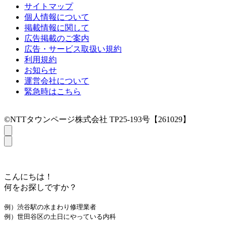
サイトマップ
個人情報について
掲載情報に関して
広告掲載のご案内
広告・サービス取扱い規約
利用規約
お知らせ
運営会社について
緊急時はこちら
©NTTタウンページ株式会社 TP25-193号【261029】
こんにちは！
何をお探しですか？
例）渋谷駅の水まわり修理業者
例）世田谷区の土日にやっている内科