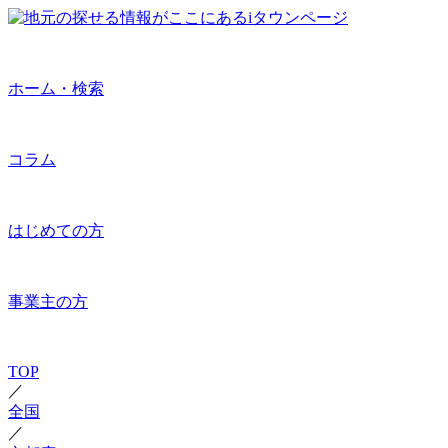
ホーム・検索
コラム
はじめての方
事業主の方
TOP
／
全国
／