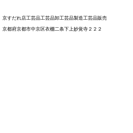
京すだれ店
工芸品
工芸品卸
工芸品製造
工芸品販売
京都府京都市中京区衣棚二条下上妙覚寺２２２