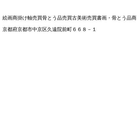
絵画商
掛け軸売買
骨とう品売買
古美術売買
書画・骨とう品商
京都府京都市中京区久遠院前町６６８－１