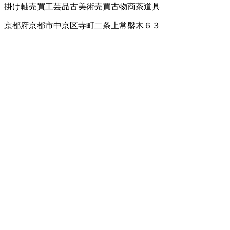
掛け軸売買
工芸品
古美術売買
古物商
茶道具
京都府京都市中京区寺町二条上常盤木６３