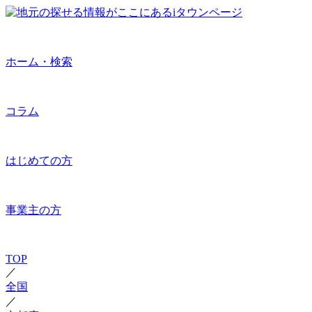
ホーム・検索
コラム
はじめての方
事業主の方
TOP
／
全国
／