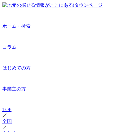
ホーム・検索
コラム
はじめての方
事業主の方
TOP
／
全国
／