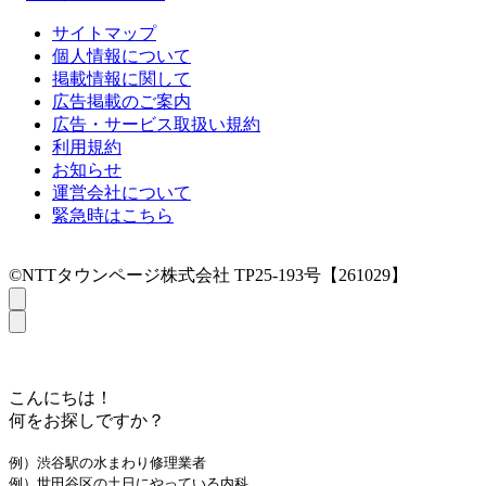
サイトマップ
個人情報について
掲載情報に関して
広告掲載のご案内
広告・サービス取扱い規約
利用規約
お知らせ
運営会社について
緊急時はこちら
©NTTタウンページ株式会社 TP25-193号【261029】
こんにちは！
何をお探しですか？
例）渋谷駅の水まわり修理業者
例）世田谷区の土日にやっている内科