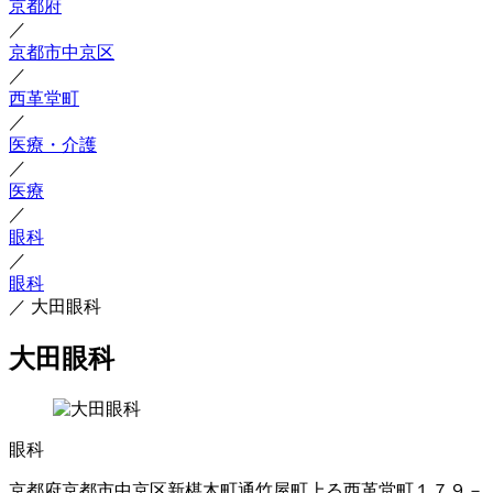
京都府
／
京都市中京区
／
西革堂町
／
医療・介護
／
医療
／
眼科
／
眼科
／
大田眼科
大田眼科
眼科
京都府京都市中京区新椹木町通竹屋町上る西革堂町１７９－