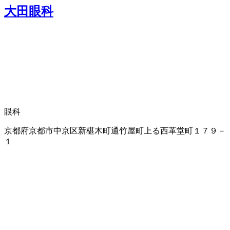
大田眼科
眼科
京都府京都市中京区新椹木町通竹屋町上る西革堂町１７９－
１