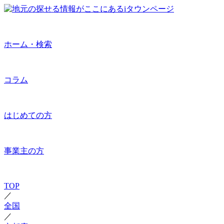
ホーム・検索
コラム
はじめての方
事業主の方
TOP
／
全国
／