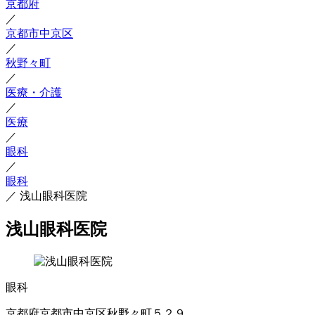
京都府
／
京都市中京区
／
秋野々町
／
医療・介護
／
医療
／
眼科
／
眼科
／
浅山眼科医院
浅山眼科医院
眼科
京都府京都市中京区秋野々町５２９