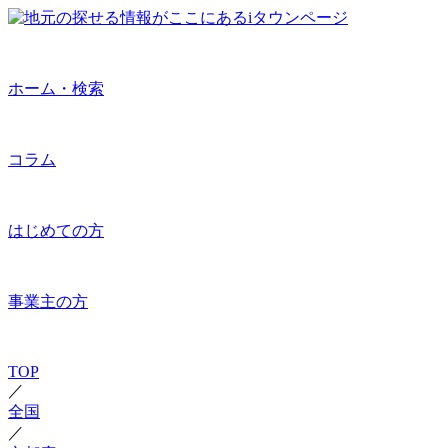
ホーム・検索
コラム
はじめての方
事業主の方
TOP
／
全国
／