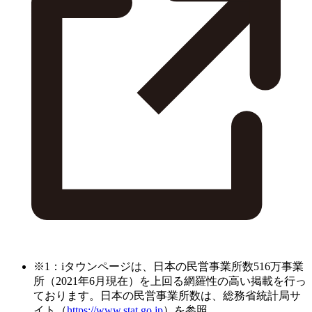
※1：iタウンページは、日本の民営事業所数516万事業
所（2021年6月現在）を上回る網羅性の高い掲載を行っ
ております。日本の民営事業所数は、総務省統計局サ
イト（
https://www.stat.go.jp
）を参照