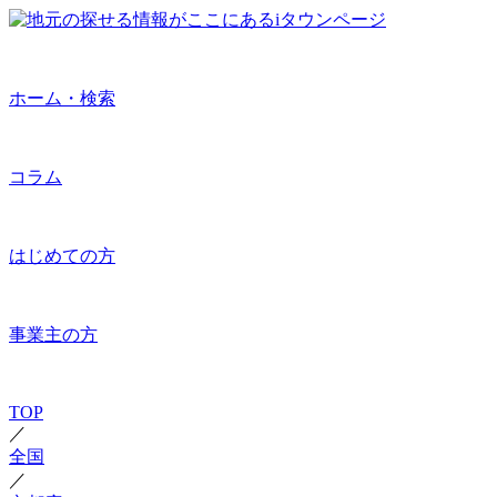
ホーム・検索
コラム
はじめての方
事業主の方
TOP
／
全国
／