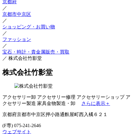
京都府
／
京都市中京区
／
ショッピング・お買い物
／
ファッション
／
宝石・時計・貴金属販売・買取
／
株式会社竹影堂
株式会社竹影堂
アクセサリー卸
アクセサリー修理
アクセサリーショップ
ア
クセサリー製造
家具金物製造・卸
さらに表示＋
京都府京都市中京区押小路通麩屋町西入橘６２１
(F専) 075-241-2646
ウェブサイト