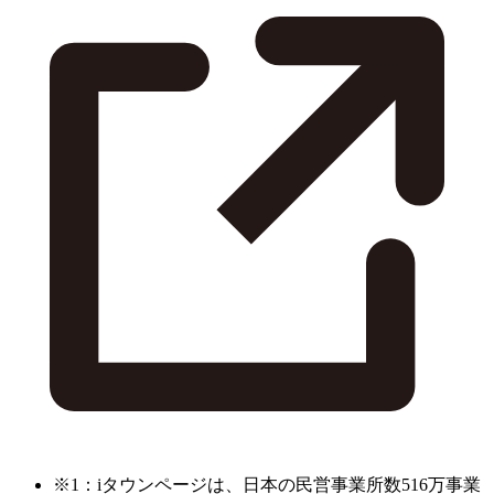
※1：iタウンページは、日本の民営事業所数516万事業