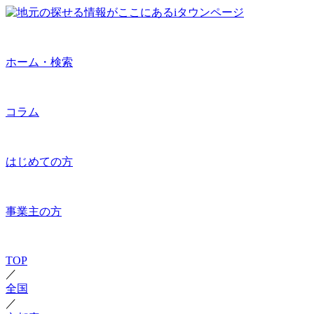
ホーム・検索
コラム
はじめての方
事業主の方
TOP
／
全国
／