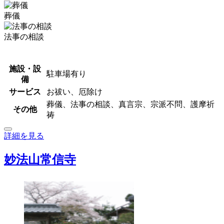
葬儀
法事の相談
施設・設
駐車場有り
備
サービス
お祓い、厄除け
葬儀、法事の相談、真言宗、宗派不問、護摩祈
その他
祷
詳細を見る
妙法山常信寺