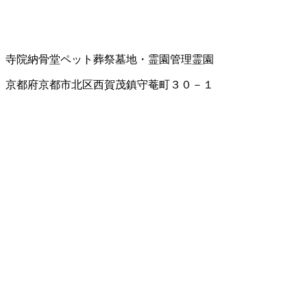
寺院
納骨堂
ペット葬祭
墓地・霊園管理
霊園
京都府京都市北区西賀茂鎮守菴町３０－１