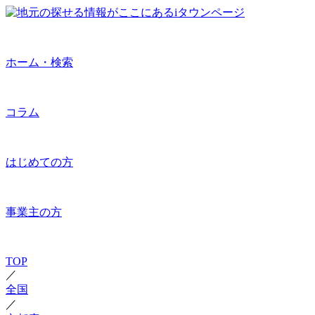
ホーム・検索
コラム
はじめての方
事業主の方
TOP
／
全国
／