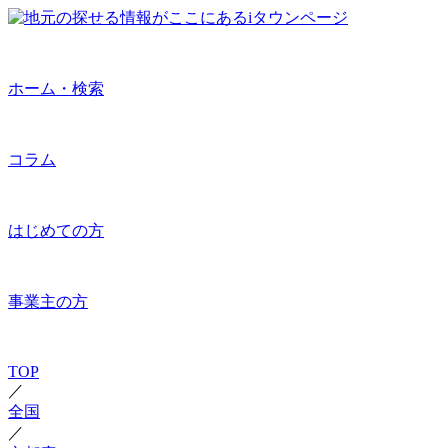
ホーム・検索
コラム
はじめての方
事業主の方
TOP
／
全国
／