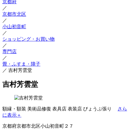
京都府
／
京都市北区
／
小山初音町
／
ショッピング・お買い物
／
専門店
／
畳・ふすま・障子
／
吉村芳雲堂
吉村芳雲堂
額縁・額装
美術品修復
表具店
表装店
びょうぶ張り
さら
に表示＋
京都府京都市北区小山初音町２７