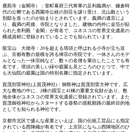
鹿苑寺（金閣寺）：室町幕府三代将軍の足利義満が、鎌倉時
代の公卿である西園寺公経の別荘を譲り受け、北山殿という
別邸を造ったのが始まりとされています。義満の遺言によ
り、義満の死後、寺院となりました。建物の内外に金箔が貼
られた舎利殿「金閣」が有名で、ユネスコの世界文化遺産の
構成資材に登録されていることでも知られています。
龍宝山 大徳寺：20を超える塔頭と呼ばれる小寺が立ち並
ぶ、京都有数の規模を誇る禅宗の寺院です。一休さんのモデ
ルとなった一休宗純など、数々の名僧を輩出したことでも有
名です。塔頭の美しい緑や庭園も見どころのひとつで、中で
も大仙院の庭園は国の特別名勝に指定されています。
賀茂別雷神社(上賀茂神社)：御祭神は賀茂別雷大神です。広
大な敷地の中に、2棟の国宝と41棟の重要文化財があり、敷
地全体がユネスコの世界文化遺産に登録されています。また
賀茂御祖神社からスタートする葵祭の巡航順路の最終目的地
としても知られる神社です。
京都市北区で盛んな産業といえば、国の伝統工芸品にも指定
されている西陣織が有名です。上京区にならぶ西陣地区のひ