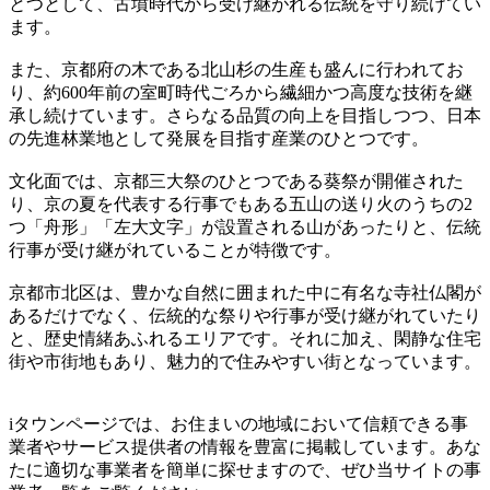
とつとして、古墳時代から受け継がれる伝統を守り続けてい
ます。
また、京都府の木である北山杉の生産も盛んに行われてお
り、約600年前の室町時代ごろから繊細かつ高度な技術を継
承し続けています。さらなる品質の向上を目指しつつ、日本
の先進林業地として発展を目指す産業のひとつです。
文化面では、京都三大祭のひとつである葵祭が開催された
り、京の夏を代表する行事でもある五山の送り火のうちの2
つ「舟形」「左大文字」が設置される山があったりと、伝統
行事が受け継がれていることが特徴です。
京都市北区は、豊かな自然に囲まれた中に有名な寺社仏閣が
あるだけでなく、伝統的な祭りや行事が受け継がれていたり
と、歴史情緒あふれるエリアです。それに加え、閑静な住宅
街や市街地もあり、魅力的で住みやすい街となっています。
iタウンページでは、お住まいの地域において信頼できる事
業者やサービス提供者の情報を豊富に掲載しています。あな
たに適切な事業者を簡単に探せますので、ぜひ当サイトの事