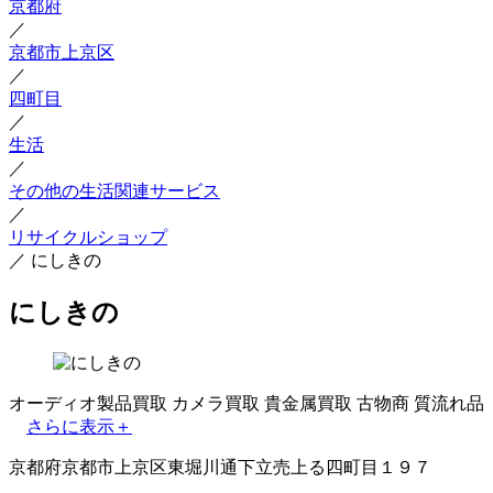
京都府
／
京都市上京区
／
四町目
／
生活
／
その他の生活関連サービス
／
リサイクルショップ
／
にしきの
にしきの
オーディオ製品買取
カメラ買取
貴金属買取
古物商
質流れ品
さらに表示＋
京都府京都市上京区東堀川通下立売上る四町目１９７