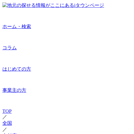
ホーム・検索
コラム
はじめての方
事業主の方
TOP
／
全国
／