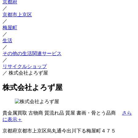
京都府
／
京都市上京区
／
梅屋町
／
生活
／
その他の生活関連サービス
／
リサイクルショップ
／
株式会社よろず屋
株式会社よろず屋
貴金属買取
古物商
質流れ品
質屋
書画・骨とう品商
さら
に表示＋
京都府京都市上京区烏丸通今出川下る梅屋町４７５