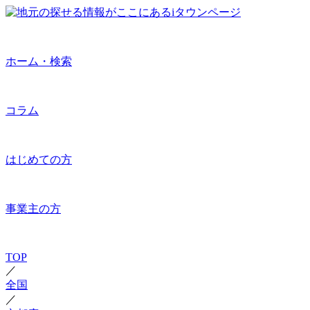
ホーム・検索
コラム
はじめての方
事業主の方
TOP
／
全国
／