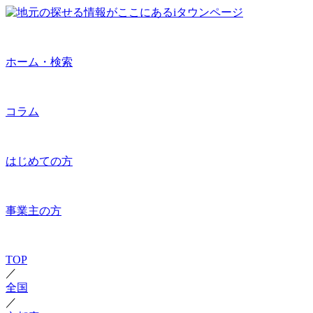
ホーム・検索
コラム
はじめての方
事業主の方
TOP
／
全国
／