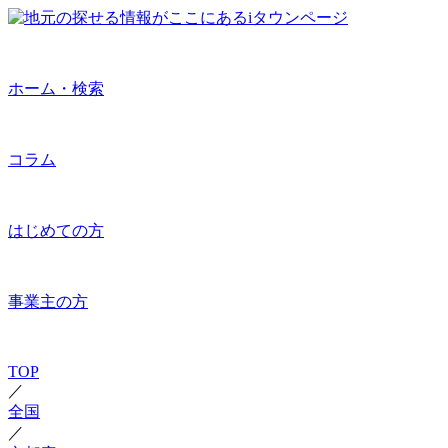
ホーム・検索
コラム
はじめての方
事業主の方
TOP
／
全国
／