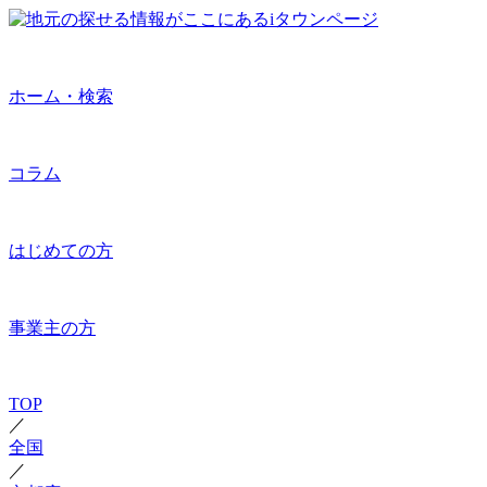
ホーム・検索
コラム
はじめての方
事業主の方
TOP
／
全国
／