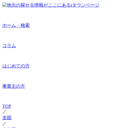
ホーム・検索
コラム
はじめての方
事業主の方
TOP
／
全国
／