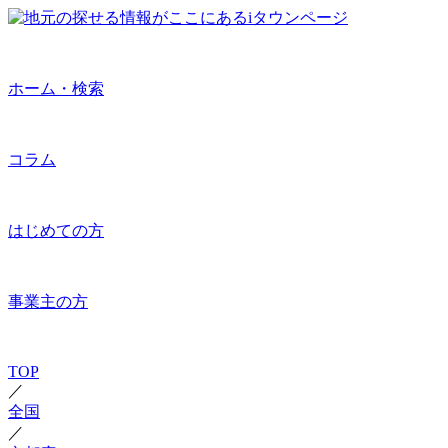
ホーム・検索
コラム
はじめての方
事業主の方
TOP
／
全国
／