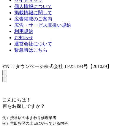
サイトマップ
個人情報について
掲載情報に関して
広告掲載のご案内
広告・サービス取扱い規約
利用規約
お知らせ
運営会社について
緊急時はこちら
©NTTタウンページ株式会社 TP25-193号【261029】
こんにちは！
何をお探しですか？
例）渋谷駅の水まわり修理業者
例）世田谷区の土日にやっている内科