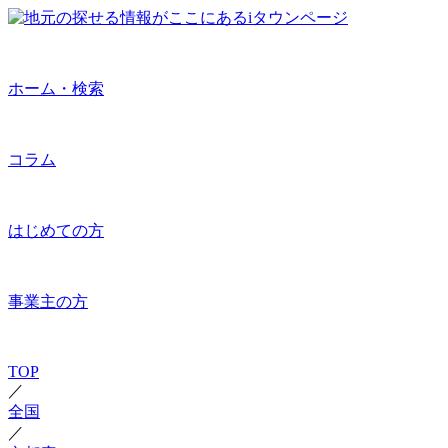
ホーム・検索
コラム
はじめての方
事業主の方
TOP
／
全国
／