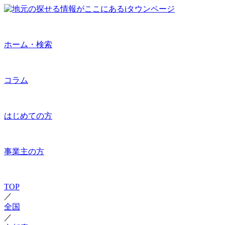
ホーム・検索
コラム
はじめての方
事業主の方
TOP
／
全国
／