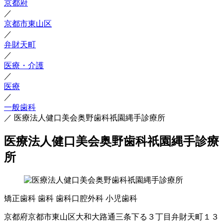
京都府
／
京都市東山区
／
弁財天町
／
医療・介護
／
医療
／
一般歯科
／
医療法人健口美会奥野歯科祇園縄手診療所
医療法人健口美会奥野歯科祇園縄手診療
所
矯正歯科
歯科
歯科口腔外科
小児歯科
京都府京都市東山区大和大路通三条下る３丁目弁財天町１３